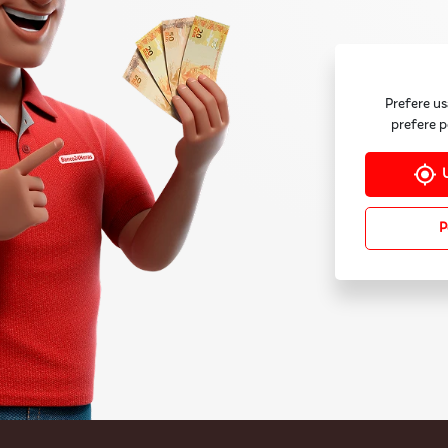
Prefere us
prefere p
P