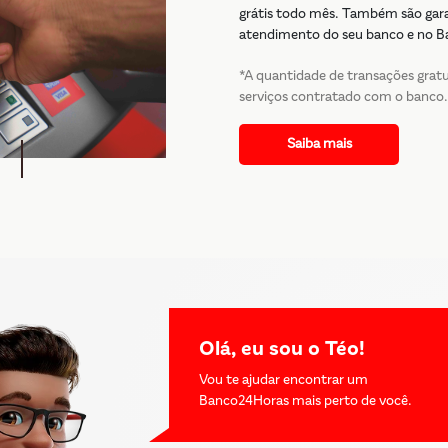
grátis todo mês. Também são garan
atendimento do seu banco e no Ban
*A quantidade de transações grat
serviços contratado com o banco.
Saiba mais
Olá, eu sou o Téo!
Vou te ajudar encontrar um
Banco24Horas mais perto de você.