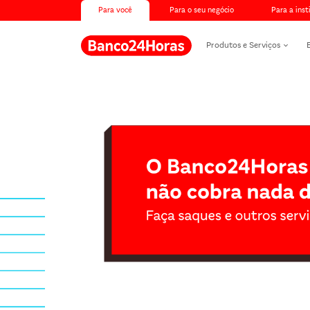
Para você
Para o seu negócio
Para a inst
Produtos e Serviços
Banco24Horas max