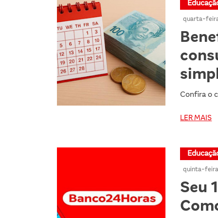
Educação
quarta-feira
Benef
consu
simpl
Confira o c
LER MAIS
Educação
quinta-feir
Seu 1
Como