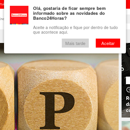
ituição financeira
Olá, gostaria de ficar sempre bem
informado sobre as novidades do
Banco24Horas?
Encontre um Banco24Horas
Blog
Aceite a notificação e fique por dentro de tudo
que acontece aqui.
Vale-presente
mini Banco24Horas
Mais tarde
Aceitar
access_
R
d
c