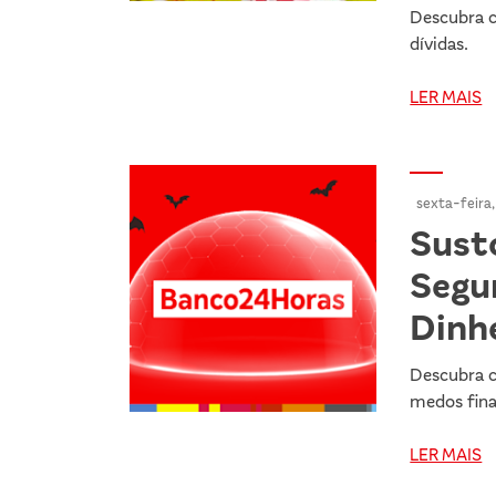
Descubra c
dívidas.
LER MAIS
sexta-feira,
Sust
Segu
Dinh
Descubra c
medos fina
LER MAIS