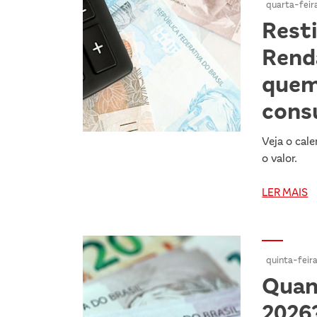
quarta-feir
Rest
Renda
quem
cons
Veja o cal
o valor.
LER MAIS
quinta-feir
Quan
2026