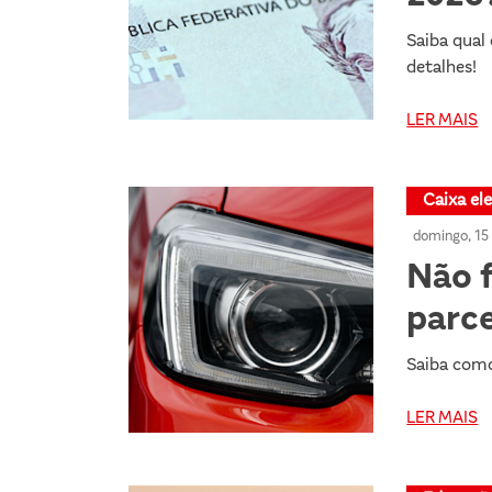
Saiba qual
detalhes!
LER MAIS
Caixa el
domingo, 15
Não f
parce
Saiba como
LER MAIS