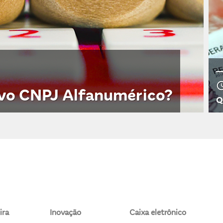
access_
vo CNPJ Alfanumérico?
Q
ira
Inovação
Caixa eletrônico