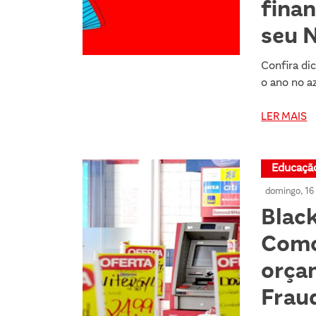
finan
seu N
Confira di
o ano no az
LER MAIS
Educação
domingo, 16
Blac
Como 
orça
Frau