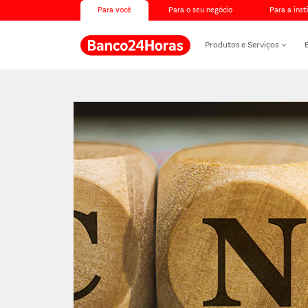
Para você
Para o seu negócio
Para a inst
Produtos e Serviços
Banco24Horas max