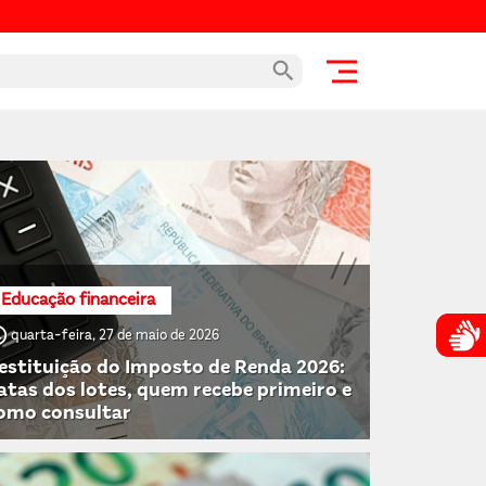
Recarga
Gratuidade
Educação financeira
time
quarta-feira, 27 de maio de 2026
Atendim
estituição do Imposto de Renda 2026:
atas dos lotes, quem recebe primeiro e
omo consultar