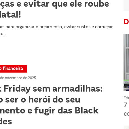
ças e evitar que ele roube
atal!
D
cas para organizar o orçamento, evitar sustos e começar
ul.
 financeira
 de novembro de 2025
k Friday sem armadilhas:
ser o herói do seu
Ed
7
mento e fugir das Black
c
des