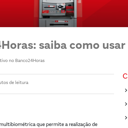
Horas: saiba como usar
sitivo no Banco24Horas
C
tos de leitura
keyboard_arrow_
keyboard_arrow_
keyboard_arrow_
ltibiométrica que permite a realização de