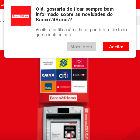
ituição financeira
Olá, gostaria de ficar sempre bem
informado sobre as novidades do
Banco24Horas?
Encontre um Banco24Horas
Blog
Aceite a notificação e fique por dentro de tudo
que acontece aqui.
Vale-presente
mini Banco24Horas
Mais tarde
Aceitar