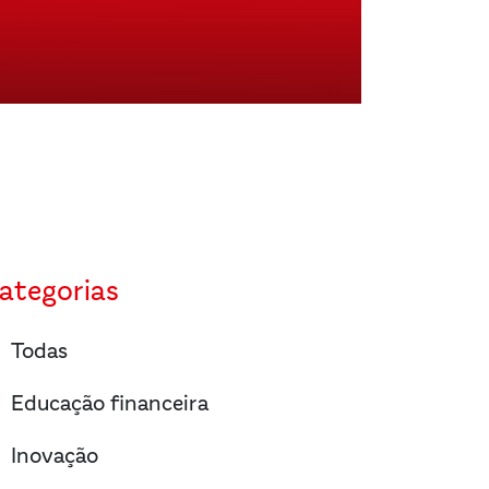
ategorias
right
Todas
right
Educação financeira
right
Inovação