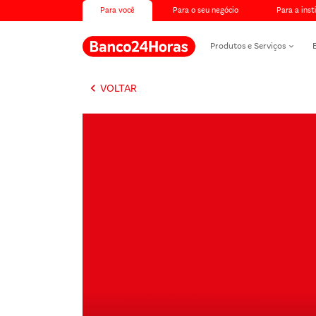
Para você
Para o seu negócio
Para a inst
Produtos e Serviços
keyboard_arrow_left
VOLTAR
Banco24Horas max