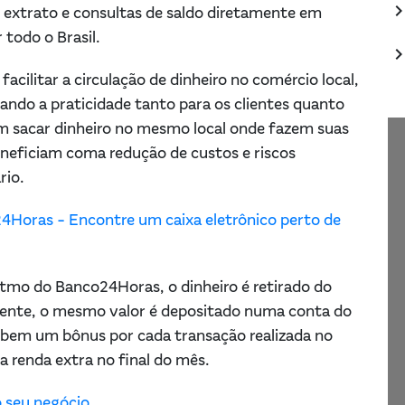
keyboard_arrow_
 extrato e consultas de saldo diretamente em
r todo o Brasil.
keyboard_arrow_
cilitar a circulação de dinheiro no comércio local,
ndo a praticidade tanto para os clientes quanto
m sacar dinheiro no mesmo local onde fazem suas
neficiam coma redução de custos e riscos
io​.
4Horas - Encontre um caixa eletrônico perto de
tmo do Banco24Horas, o dinheiro é retirado do
ente, o mesmo valor é depositado numa conta do
ebem um bônus por cada transação realizada no
 renda extra no final do mês.
o seu negócio