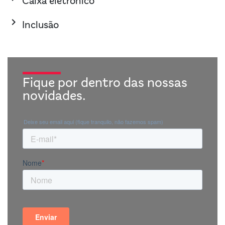
Caixa eletrônico
keyboard_arrow_right
Inclusão
Fique por dentro das nossas
novidades.