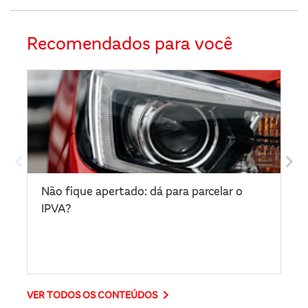
Recomendados para você
Não fique apertado: dá para parcelar o
De
IPVA?
sa
keyboard_arrow_right
VER TODOS OS CONTEÚDOS