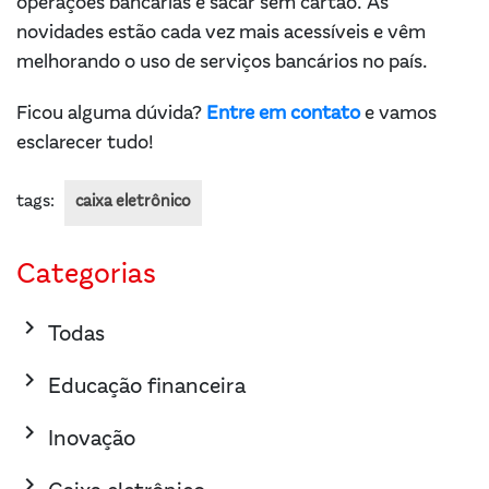
operações bancárias e sacar sem cartão. As
novidades estão cada vez mais acessíveis e vêm
melhorando o uso de serviços bancários no país.
Ficou alguma dúvida?
Entre em contato
e vamos
esclarecer tudo!
tags:
caixa eletrônico
Categorias
keyboard_arrow_right
Todas
keyboard_arrow_right
Educação financeira
keyboard_arrow_right
Inovação
keyboard_arrow_right