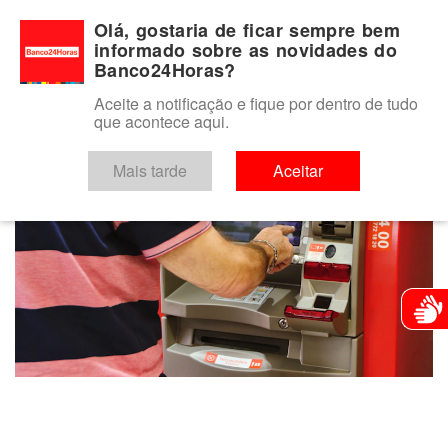
Para você
Para o seu negócio
Para a instituição financeira
Olá, gostaria de ficar sempre bem
informado sobre as novidades do
Banco24Horas?
Aceite a notificação e fique por dentro de tudo
que acontece aqui.
keyboard_arrow_left
VOLTAR
Mais tarde
Aceitar
Atendim