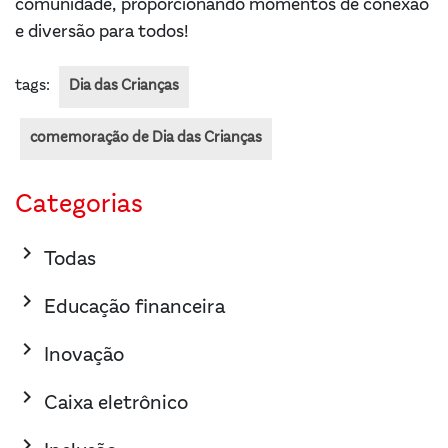
comunidade, proporcionando momentos de conexão
e diversão para todos!
tags:
Dia das Crianças
comemoração de Dia das Crianças
Categorias
keyboard_arrow_right
Todas
keyboard_arrow_right
Educação financeira
keyboard_arrow_right
Inovação
keyboard_arrow_right
Caixa eletrônico
keyboard_arrow_right