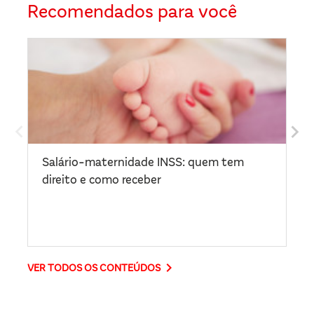
Recomendados para você
Salário-maternidade INSS: quem tem
O 
direito e como receber
di
keyboard_arrow_right
VER TODOS OS CONTEÚDOS