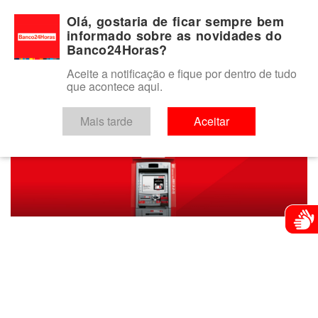
Para você
Para o seu negócio
Para a instituição financeira
Olá, gostaria de ficar sempre bem
informado sobre as novidades do
Banco24Horas?
Aceite a notificação e fique por dentro de tudo
que acontece aqui.
keyboard_arrow_left
VOLTAR
Mais tarde
Aceitar
Atendim