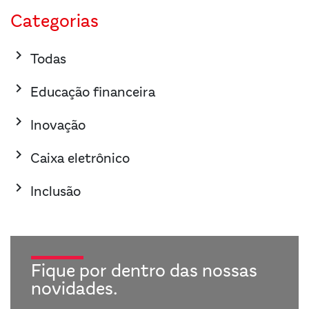
Categorias
keyboard_arrow_right
Todas
keyboard_arrow_right
Educação financeira
keyboard_arrow_right
Inovação
keyboard_arrow_right
Caixa eletrônico
keyboard_arrow_right
Inclusão
Fique por dentro das nossas
novidades.