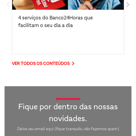
4 serviços do Banco24Horas que
Re
facilitam o seu dia a dia
da
co
keyboard_arrow_right
VER TODOS OS CONTEÚDOS
Fique por dentro das nossas
novidades.
Deixe seu email aqui (fique tranquilo, não fazemos spam)