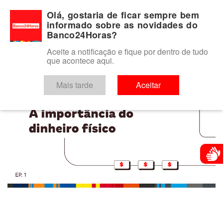
Para você
Para o seu negócio
Para a instituição financeira
Olá, gostaria de ficar sempre bem
informado sobre as novidades do
Banco24Horas?
Aceite a notificação e fique por dentro de tudo
que acontece aqui.
keyboard_arrow_left
VOLTAR
Mais tarde
Aceitar
Atendim