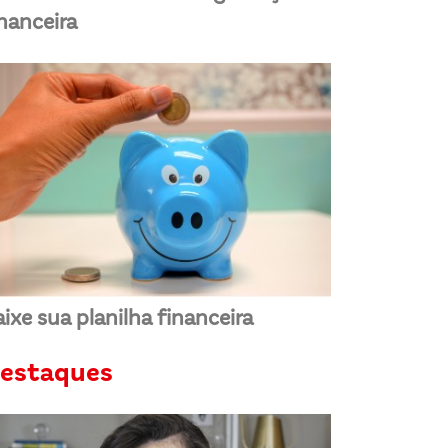
inanceira
ixe sua planilha financeira
estaques