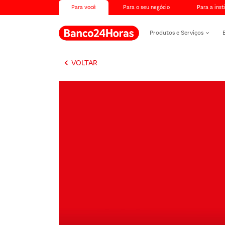
Para você
Para o seu negócio
Para a inst
Produtos e Serviços
keyboard_arrow_left
VOLTAR
Banco24Horas max