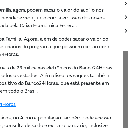
keyboard_arrow_
amília agora podem sacar o valor do auxílio nos
keyboard_arrow_
a novidade vem junto com a emissão dos novos
izada pela Caixa Econômica Federal.
keyboard_arrow_
 Família. Agora, além de poder sacar o valor do
eneficiários do programa que possuem cartão com
o24Horas.
mais de 23 mil caixas eletrônicos do Banco24Horas,
 todos os estados. Além disso, os saques também
spositivo do Banco24Horas, que está presente em
 em todo o Brasil.
24Horas
rônicos, no Atmo a população também pode acessar
consulta de saldo e extrato bancário, inclusive