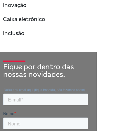
right
Inovação
right
Caixa eletrônico
right
Inclusão
Fique por dentro das
nossas novidades.