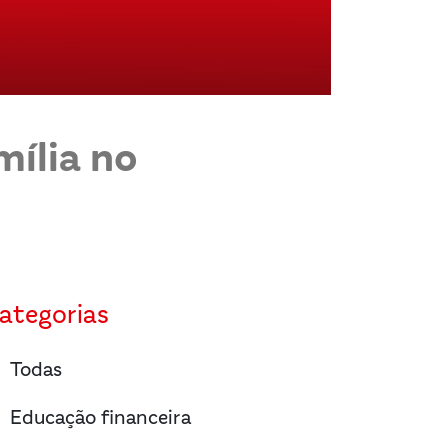
mília no
ategorias
right
Todas
right
Educação financeira