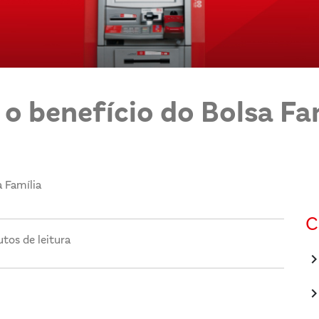
o benefício do Bolsa Fa
 Família
C
tos de leitura
keyboard_arrow_
keyboard_arrow_