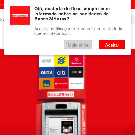
ituição financeira
Olá, gostaria de ficar sempre bem
informado sobre as novidades do
Banco24Horas?
Encontre um Banco24Horas
Blog
Aceite a notificação e fique por dentro de tudo
que acontece aqui.
Vale-presente
mini Banco24Horas
Mais tarde
Aceitar