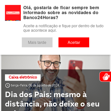
Para você
Para o seu negócio
Para a instituição financeira
Olá, gostaria de ficar sempre bem
informado sobre as novidades do
Banco24Horas?
Aceite a notificação e fique por dentro de tudo
que acontece aqui.
Exibindo artigos com a tag: Vale presente
Mais tarde
Aceitar
Atendim
Caixa eletrônico
access_time
terça-feira, 06 de agosto de 2024
Dia dos Pais: mesmo à
distância, não deixe o seu