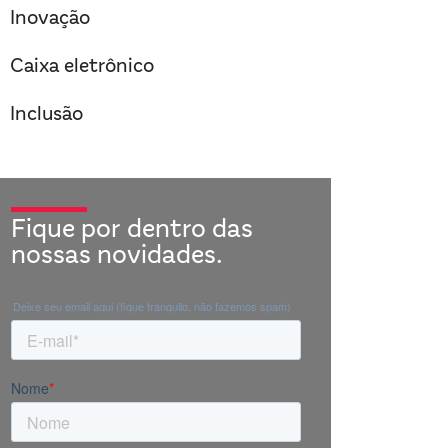
right
Inovação
right
Caixa eletrônico
right
Inclusão
Fique por dentro das
nossas novidades.