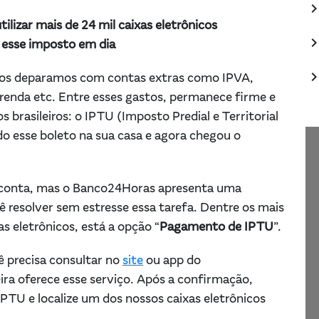
keyboard_arrow_
lizar mais de 24 mil caixas eletrônicos
keyboard_arrow_
r esse imposto em dia
keyboard_arrow_
 nos deparamos com contas extras como IPVA,
 renda etc. Entre esses gastos, permanece firme e
brasileiros: o IPTU (Imposto Predial e Territorial
do esse boleto na sua casa e agora chegou o
a conta, mas o Banco24Horas apresenta uma
ê resolver sem estresse essa tarefa. Dentre os mais
as eletrônicos, está a opção “
Pagamento de IPTU
”.
ê precisa consultar no
site
ou app do
ira oferece esse serviço. Após a confirmação,
IPTU e localize um dos nossos caixas eletrônicos