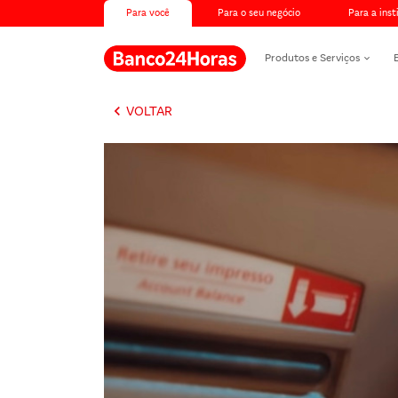
Para você
Para o seu negócio
Para a inst
Produtos e Serviços
keyboard_arrow_left
VOLTAR
Banco24Horas max