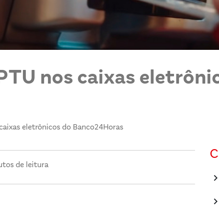
PTU nos caixas eletrôni
 caixas eletrônicos do Banco24Horas
C
tos de leitura
keyboard_arrow_
keyboard_arrow_