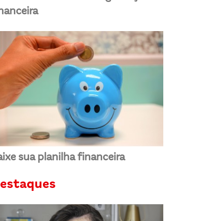
inanceira
ixe sua planilha financeira
estaques