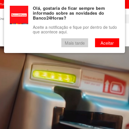
ituição financeira
Olá, gostaria de ficar sempre bem
informado sobre as novidades do
Banco24Horas?
Encontre um Banco24Horas
Blog
Aceite a notificação e fique por dentro de tudo
que acontece aqui.
Vale-presente
mini Banco24Horas
Mais tarde
Aceitar