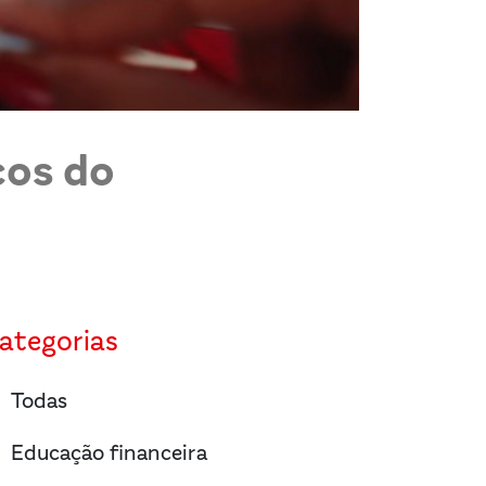
cos do
ategorias
right
Todas
right
Educação financeira