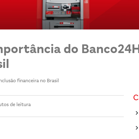
mportância do Banco24H
il
lusão financeira no Brasil
C
tos de leitura
keyboard_arrow_
keyboard_arrow_