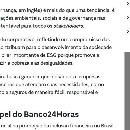
keyboard_arrow_
rnança, em inglês) é mais do que uma tendência, é
keyboard_arrow_
ções ambientais, sociais e de governança nas
stentável para todos os
stakeholders
.
keyboard_arrow_
o corporativo, refletindo um compromisso das
contribuam para o desenvolvimento da sociedade
m pilar importante de ESG porque promove a
uzir a pobreza e as desigualdades.
ira busca garantir que indivíduos e empresas
anceiros que atendam suas necessidades, como
 e seguros de maneira fácil, responsável e
papel do Banco24Horas
cial na promoção da inclusão financeira no Brasil.