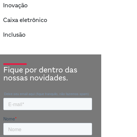
right
Inovação
right
Caixa eletrônico
right
Inclusão
Fique por dentro das
nossas novidades.