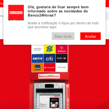
ituição financeira
Olá, gostaria de ficar sempre bem
informado sobre as novidades do
Banco24Horas?
Encontre um Banco24Horas
Blog
Aceite a notificação e fique por dentro de tudo
que acontece aqui.
Vale-presente
mini Banco24Horas
Mais tarde
Aceitar