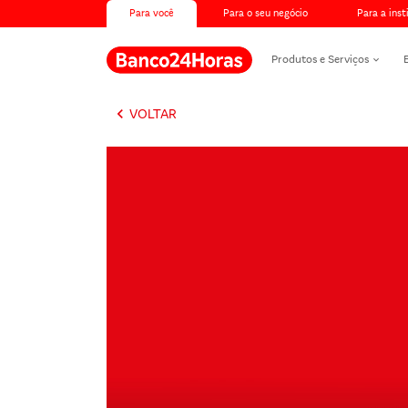
Para você
Para o seu negócio
Para a inst
Produtos e Serviços
keyboard_arrow_left
VOLTAR
Banco24Horas max