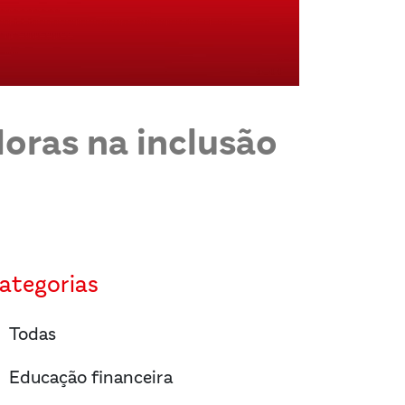
oras na inclusão
ategorias
right
Todas
right
Educação financeira