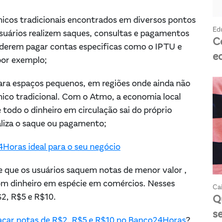
ônicos tradicionais encontrados em diversos pontos
Ed
suários realizem saques, consultas e pagamentos
C
oderem pagar contas especificas como o IPTU e
e
 por exemplo;
ara espaços pequenos, em regiões onde ainda não
ônico tradicional. Com o Atmo, a economia local
do o dinheiro em circulação sai do próprio
aliza o saque ou pagamento;
Horas ideal para o seu negócio
 que os usuários saquem notas de menor valor ,
 com dinheiro em espécie em comércios. Nesses
Cai
2, R$5 e R$10.
Q
s
acar notas de R$2, R$5 e R$10 no Banco24Horas
?