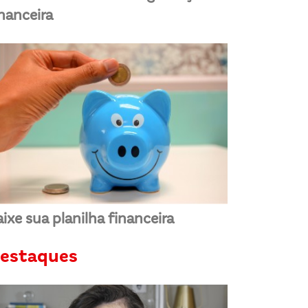
inanceira
ixe sua planilha financeira
estaques