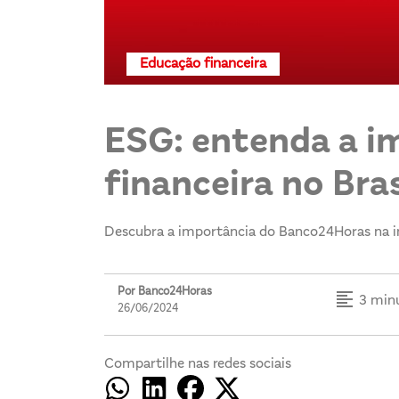
Educação financeira
ESG: entenda a i
financeira no Bras
Descubra a importância do Banco24Horas na inc
Por Banco24Horas
format_align_left
3 minu
26/06/2024
Compartilhe nas redes sociais