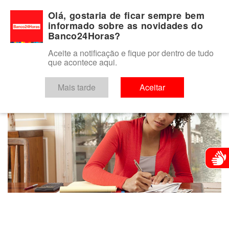
Para você
Para o seu negócio
Para a instituição financeira
Olá, gostaria de ficar sempre bem
informado sobre as novidades do
Banco24Horas?
Aceite a notificação e fique por dentro de tudo
que acontece aqui.
keyboard_arrow_left
VOLTAR
Mais tarde
Aceitar
Atendim