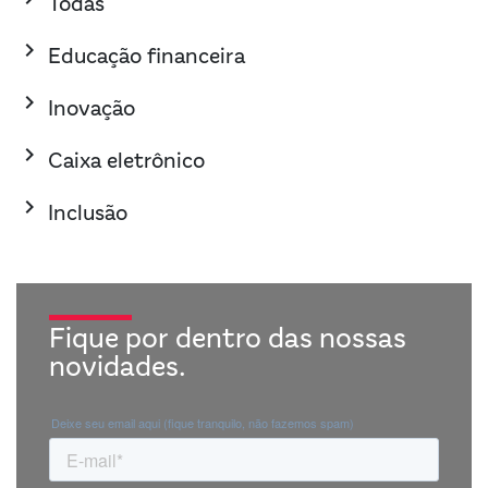
Todas
keyboard_arrow_right
Educação financeira
keyboard_arrow_right
Inovação
keyboard_arrow_right
Caixa eletrônico
keyboard_arrow_right
Inclusão
Fique por dentro das nossas
novidades.