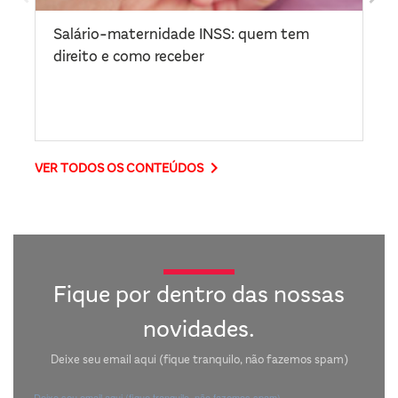
Salário-maternidade INSS: quem tem
O 
direito e como receber
di
keyboard_arrow_right
VER TODOS OS CONTEÚDOS
Fique por dentro das nossas
novidades.
Deixe seu email aqui (fique tranquilo, não fazemos spam)