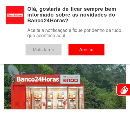
Para você
Para o seu negócio
Para a instituição financeira
Olá, gostaria de ficar sempre bem
informado sobre as novidades do
Banco24Horas?
Aceite a notificação e fique por dentro de tudo
que acontece aqui.
keyboard_arrow_left
VOLTAR
Mais tarde
Aceitar
Atendim