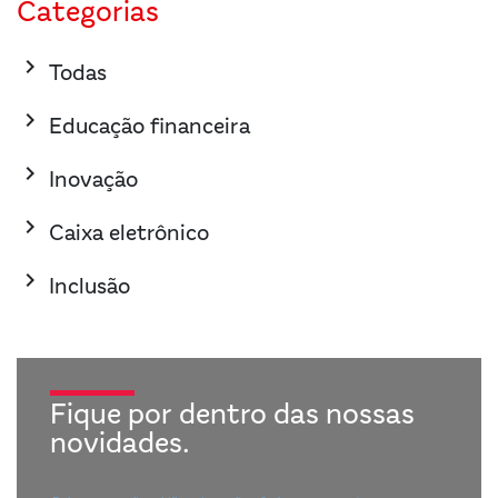
Categorias
keyboard_arrow_right
Todas
keyboard_arrow_right
Educação financeira
keyboard_arrow_right
Inovação
keyboard_arrow_right
Caixa eletrônico
keyboard_arrow_right
Inclusão
Fique por dentro das nossas
novidades.