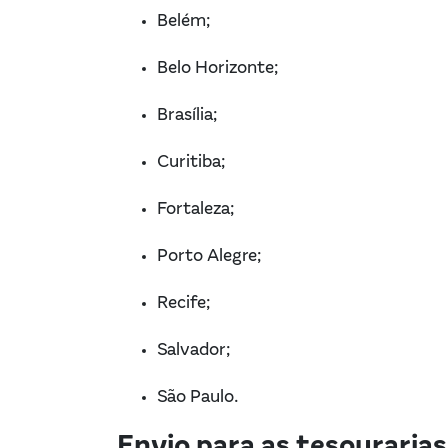
Belém;
Belo Horizonte;
Brasília;
Curitiba;
Fortaleza;
Porto Alegre;
Recife;
Salvador;
São Paulo.
Envio para as tesourarias