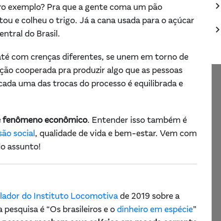
keyboard_arrow_
ro exemplo? Pra que a gente coma um pão
ou e colheu o trigo. Já a cana usada para o açúcar
keyboard_arrow_
ntral do Brasil.
z até com crenças diferentes, se unem em torno de
ão cooperada pra produzir algo que as pessoas
ada uma das trocas do processo é equilibrada e
e fenômeno econômico
. Entender isso também é
são social
, qualidade de vida e bem-estar. Vem com
do assunto!
lador do Instituto Locomotiva
de 2019 sobre a
 pesquisa é “Os brasileiros e o
dinheiro em espécie
”