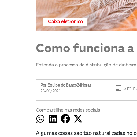
Caixa eletrônico
Como funciona a l
Entenda o processo de distribuição de dinheiro
Por Equipe do Banco24Horas
format_align_left
5 minu
26/01/2021
Compartilhe nas redes sociais
Algumas coisas são tão naturalizadas no 