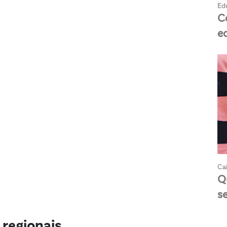
Ed
C
e
Cai
Q
s
 regionais