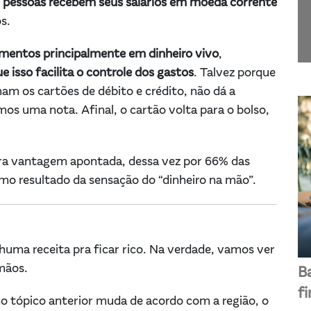
e pessoas recebem seus salários em moeda corrente
s.
amentos principalmente em dinheiro vivo
,
e isso facilita o controle dos gastos
. Talvez porque
mam os cartões de débito e crédito, não dá a
s uma nota. Afinal, o cartão volta para o bolso,
tra vantagem apontada, dessa vez por 66% das
o resultado da sensação do “dinheiro na mão”.
huma receita pra ficar rico. Na verdade, vamos ver
 mãos.
B
f
o tópico anterior muda de acordo com a região, o