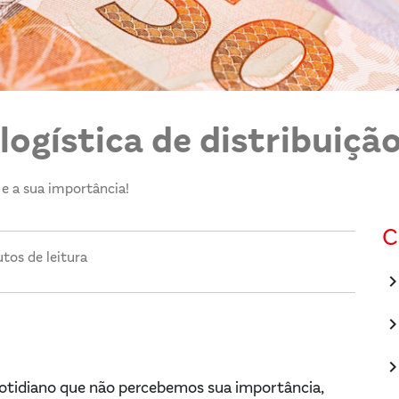
ogística de distribuição
 e a sua importância!
C
tos de leitura
keyboard_arrow_
keyboard_arrow_
keyboard_arrow_
cotidiano que não percebemos sua importância,