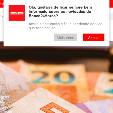
ituição financeira
Olá, gostaria de ficar sempre bem
informado sobre as novidades do
Banco24Horas?
Encontre um Banco24Horas
Blog
Aceite a notificação e fique por dentro de tudo
que acontece aqui.
Vale-presente
mini Banco24Horas
Mais tarde
Aceitar